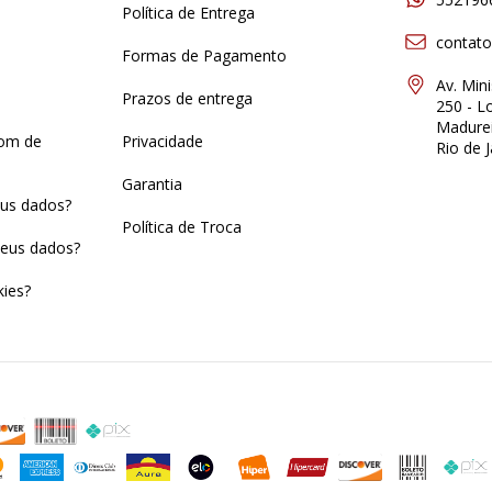
Política de Entrega
contat
Formas de Pagamento
Av. Min
Prazos de entrega
250 - Lo
Madurei
pom de
Privacidade
Rio de J
Garantia
us dados?
Política de Troca
eus dados?
ies?