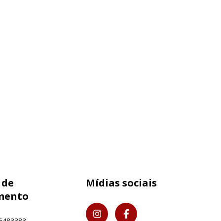
 de
Mídias sociais
mento
6483383