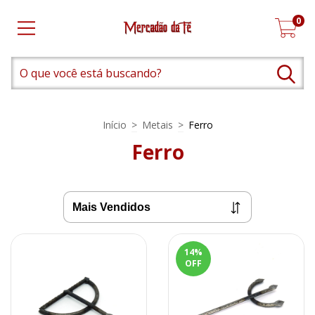
0
Início
>
Metais
>
Ferro
Ferro
14
%
OFF