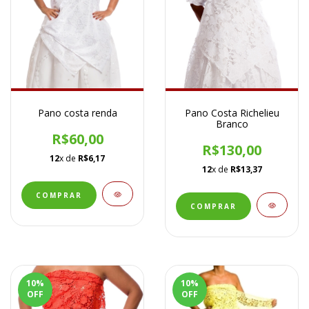
Pano costa renda
Pano Costa Richelieu
Branco
R$60,00
R$130,00
12
x de
R$6,17
12
x de
R$13,37
10
%
10
%
OFF
OFF