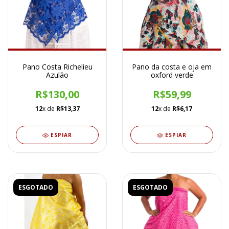
Pano Costa Richelieu
Pano da costa e oja em
Azulão
oxford verde
R$130,00
R$59,99
12
x de
R$13,37
12
x de
R$6,17
ESPIAR
ESPIAR
ESGOTADO
ESGOTADO