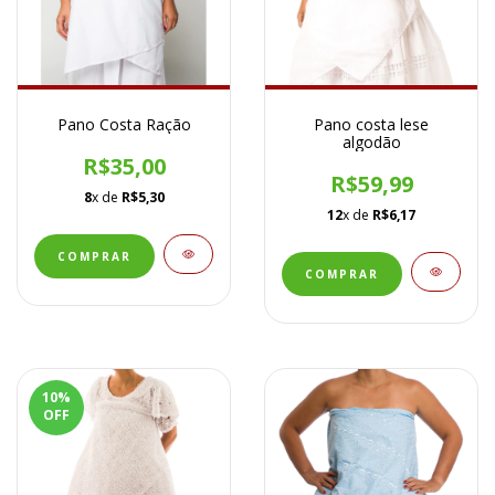
Pano Costa Ração
Pano costa lese
algodão
R$35,00
R$59,99
8
x de
R$5,30
12
x de
R$6,17
10
%
OFF